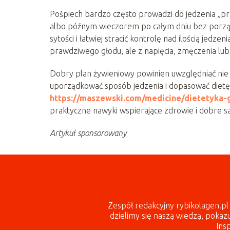
Pośpiech bardzo często prowadzi do jedzenia „pr
albo późnym wieczorem po całym dniu bez porzą
sytości i łatwiej stracić kontrolę nad ilością jedze
prawdziwego głodu, ale z napięcia, zmęczenia lub
Dobry plan żywieniowy powinien uwzględniać nie ty
uporządkować sposób jedzenia i dopasować dietę 
https://maszewski.com/medicine/dietetyka-
praktyczne nawyki wspierające zdrowie i dobre 
Artykuł sponsorowany
Zespół redakcyjny rybikolagen.p
dzielimy się naszą wiedzą, pokaz
Ins