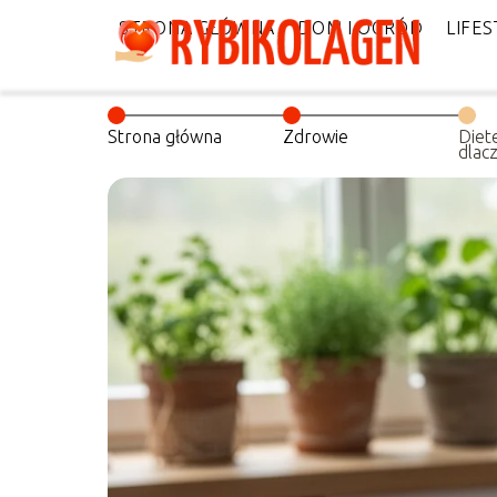
STRONA GŁÓWNA
DOM I OGRÓD
LIFES
Strona główna
Zdrowie
Diet
dlac
ma z
jak t
tale