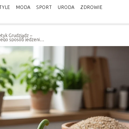
TYLE
MODA
SPORT
URODA
ZDROWIE
etyk Grudziądz –
zego sposób jedzenia
naczenie równie duże
o, co znajduje się na
rzu?