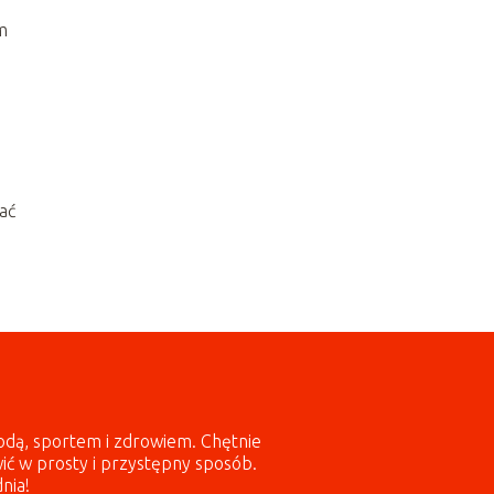
m
ać
odą, sportem i zdrowiem. Chętnie
wić w prosty i przystępny sposób.
nia!