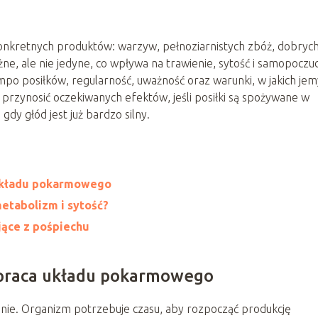
konkretnych produktów: warzyw, pełnoziarnistych zbóż, dobryc
ne, ale nie jedyne, co wpływa na trawienie, sytość i samopoczuc
po posiłków, regularność, uważność oraz warunki, w jakich jem
rzynosić oczekiwanych efektów, jeśli posiłki są spożywane w
dy głód jest już bardzo silny.
układu pokarmowego
etabolizm i sytość?
jące z pośpiechu
 praca układu pokarmowego
enie. Organizm potrzebuje czasu, aby rozpocząć produkcję