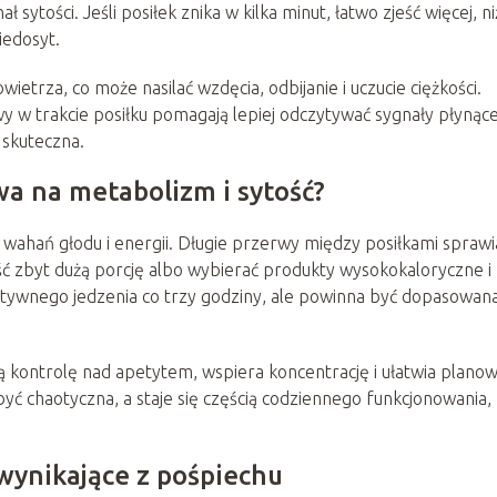
tości. Jeśli posiłek znika w kilka minut, łatwo zjeść więcej, ni
iedosyt.
wietrza, co może nasilać wzdęcia, odbijanie i uczucie ciężkości.
y w trakcie posiłku pomagają lepiej odczytywać sygnały płynące
 skuteczna.
wa na metabolizm i sytość?
wahań głodu i energii. Długie przerwy między posiłkami sprawia
ść zbyt dużą porcję albo wybierać produkty wysokokaloryczne i
ztywnego jedzenia co trzy godziny, ale powinna być dopasowan
 kontrolę nad apetytem, wspiera koncentrację i ułatwia plano
ć chaotyczna, a staje się częścią codziennego funkcjonowania,
wynikające z pośpiechu