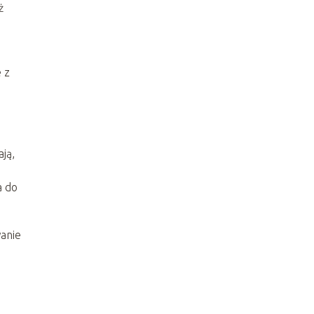
ż
 z
ją,
a do
wanie