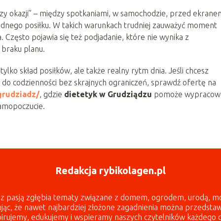
zy okazji” – między spotkaniami, w samochodzie, przed ekrane
dnego posiłku. W takich warunkach trudniej zauważyć moment
nia. Często pojawia się też podjadanie, które nie wynika z
 braku planu.
lko skład posiłków, ale także realny rytm dnia. Jeśli chcesz
do codzienności bez skrajnych ograniczeń, sprawdź ofertę na
grudziadz/
, gdzie
dietetyk w Grudziądzu
pomoże wypracow
samopoczucie.
Redakcja rybikolagen.pl
l z pasją zgłębia tematy związane z domem, ogrodem, urodą, m
ując, że nawet najbardziej złożone zagadnienia można przedsta
pirujemy, edukujemy i wspieramy naszych czytelników każdego d