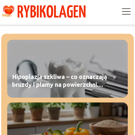
Hipoplazja szkliwa – co oznaczają
bruzdy i plamy na powierzchni
zębów?