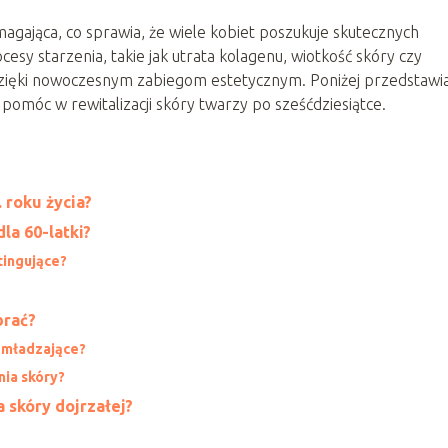
magająca, co sprawia, że wiele kobiet poszukuje skutecznych
sy starzenia, takie jak utrata kolagenu, wiotkość skóry czy
dzięki nowoczesnym zabiegom estetycznym. Poniżej przedstaw
omóc w rewitalizacji skóry twarzy po sześćdziesiątce.
 roku życia?
la 60-latki?
ftingujące?
?
brać?
odmładzające?
nia skóry?
 skóry dojrzałej?