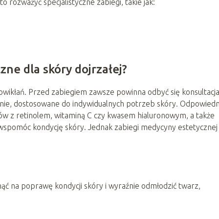
rozważyć specjalistyczne zabiegi, takie jak:
zne dla skóry dojrzałej?
owikłań. Przed zabiegiem zawsze powinna odbyć się konsultacja
anie, dostosowane do indywidualnych potrzeb skóry. Odpowiedn
w z retinolem, witaminą C czy kwasem hialuronowym, a także
wspomóc kondycję skóry. Jednak zabiegi medycyny estetycznej 
 na poprawę kondycji skóry i wyraźnie odmłodzić twarz,