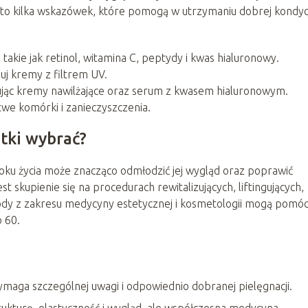
 Oto kilka wskazówek, które pomogą w utrzymaniu dobrej kondycj
takie jak retinol, witamina C, peptydy i kwas hialuronowy.
suj kremy z filtrem UV.
sując kremy nawilżające oraz serum z kwasem hialuronowym.
twe komórki i zanieczyszczenia.
atki wybrać?
ku życia może znacząco odmłodzić jej wygląd oraz poprawić
 skupienie się na procedurach rewitalizujących, liftingujących,
etody z zakresu medycyny estetycznej i kosmetologii mogą pomó
 60.
wymaga szczególnej uwagi i odpowiednio dobranej pielęgnacji.
trukturę, elastyczność i wygląd, ale współczesna medycyna