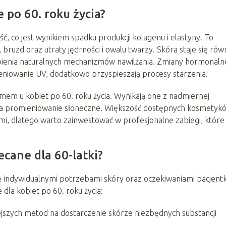
 po 60. roku życia?
ość, co jest wynikiem spadku produkcji kolagenu i elastyny. To
bruzd oraz utraty jędrności i owalu twarzy. Skóra staje się rów
bienia naturalnych mechanizmów nawilżania. Zmiany hormonalne
eniowanie UV, dodatkowo przyspieszają procesy starzenia.
mem u kobiet po 60. roku życia. Wynikają one z nadmiernej
i na promieniowanie słoneczne. Większość dostępnych kosmetyk
i, dlatego warto zainwestować w profesjonalne zabiegi, które
ecane dla 60-latki?
ę indywidualnymi potrzebami skóry oraz oczekiwaniami pacjentk
 dla kobiet po 60. roku życia:
ejszych metod na dostarczenie skórze niezbędnych substancji