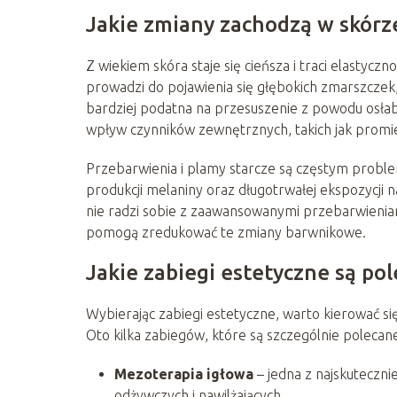
Jakie zmiany zachodzą w skórze
Z wiekiem skóra staje się cieńsza i traci elastyczn
prowadzi do pojawienia się głębokich zmarszczek, 
bardziej podatna na przesuszenie z powodu osła
wpływ czynników zewnętrznych, takich jak promi
Przebarwienia i plamy starcze są częstym proble
produkcji melaniny oraz długotrwałej ekspozycj
nie radzi sobie z zaawansowanymi przebarwieniam
pomogą zredukować te zmiany barwnikowe.
Jakie zabiegi estetyczne są pol
Wybierając zabiegi estetyczne, warto kierować si
Oto kilka zabiegów, które są szczególnie polecane
Mezoterapia igłowa
– jedna z najskuteczni
odżywczych i nawilżających.