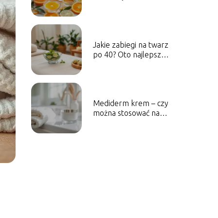
Oto najlepsze porady
Jakie zabiegi na twarz
po 40? Oto najlepsze
propozycje
Mediderm krem – czy
można stosować na
twarz?