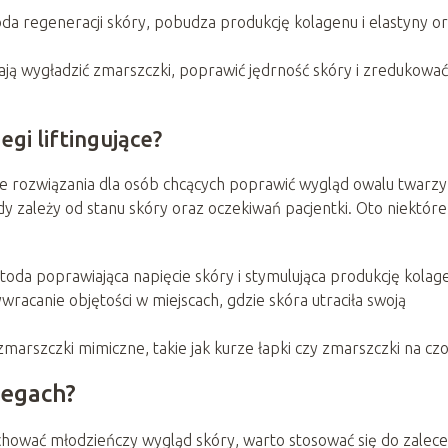
 regeneracji skóry, pobudza produkcję kolagenu i elastyny o
ą wygładzić zmarszczki, poprawić jędrność skóry i zredukować
egi liftingujące?
ne rozwiązania dla osób chcących poprawić wygląd owalu twarzy 
 zależy od stanu skóry oraz oczekiwań pacjentki. Oto niektóre
oda poprawiająca napięcie skóry i stymulująca produkcję kolag
wracanie objętości w miejscach, gdzie skóra utraciła swoją
marszczki mimiczne, takie jak kurze łapki czy zmarszczki na czo
iegach?
chować młodzieńczy wygląd skóry, warto stosować się do zalec