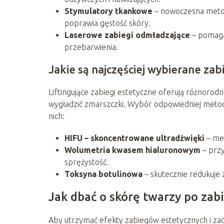
Stymulatory tkankowe
– nowoczesna metoda
poprawia gęstość skóry.
Laserowe zabiegi odmładzające
– pomagaj
przebarwienia.
Jakie są najczęściej wybierane zabi
Liftingujące zabiegi estetyczne oferują różnorod
wygładzić zmarszczki. Wybór odpowiedniej metody
nich:
HIFU – skoncentrowane ultradźwięki
– met
Wolumetria kwasem hialuronowym
– przy
sprężystość.
Toksyna botulinowa
– skutecznie redukuje z
Jak dbać o skórę twarzy po zab
Aby utrzymać efekty zabiegów estetycznych i za