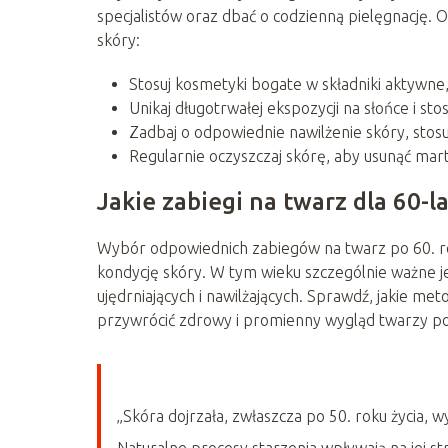
specjalistów oraz dbać o codzienną pielęgnację.
skóry:
Stosuj kosmetyki bogate w składniki aktywne, 
Unikaj długotrwałej ekspozycji na słońce i sto
Zadbaj o odpowiednie nawilżenie skóry, sto
Regularnie oczyszczaj skórę, aby usunąć mar
Jakie zabiegi na twarz dla 60-l
Wybór odpowiednich zabiegów na twarz po 60. ro
kondycję skóry. W tym wieku szczególnie ważne jest
ujędrniających i nawilżających. Sprawdź, jakie m
przywrócić zdrowy i promienny wygląd twarzy po
„Skóra dojrzała, zwłaszcza po 50. roku życia, 
Naturalne procesy starzenia wpływają na jej s