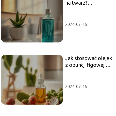
na twarz?
Praktyczny
przewodnik krok po
kroku
2024-07-16
Jak stosować olejek
z opuncji figowej na
twarz? Praktyczne
porady
2024-07-16