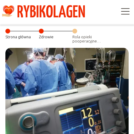
Strona główna
Zdrowie
Rola opieki
pooperacyjnej i
rehabilitacji po
operacji