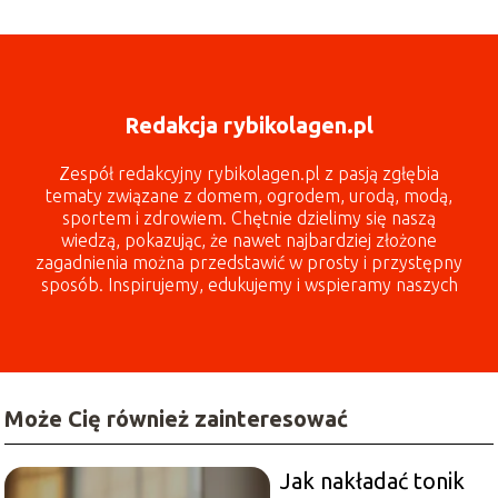
Redakcja rybikolagen.pl
Zespół redakcyjny rybikolagen.pl z pasją zgłębia
tematy związane z domem, ogrodem, urodą, modą,
sportem i zdrowiem. Chętnie dzielimy się naszą
wiedzą, pokazując, że nawet najbardziej złożone
zagadnienia można przedstawić w prosty i przystępny
sposób. Inspirujemy, edukujemy i wspieramy naszych
czytelników każdego dnia!
Może Cię również zainteresować
Jak nakładać tonik