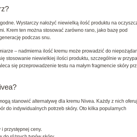
rz?
ygodne. Wystarczy nałożyć niewielką ilość produktu na oczysz
mi. Krem ten można stosować zarówno rano, jako bazę pod
egenerację podczas snu.
umiarze – nadmierna ilość kremu może prowadzić do niepożąda
się stosowanie niewielkiej ilości produktu, szczególnie w przyp
 zaleca się przeprowadzenie testu na małym fragmencie skóry pr
ivea?
mogą stanowić alternatywę dla kremu Nivea. Każdy z nich oferu
r do indywidualnych potrzeb skóry. Oto kilka popularnych
i przystępnej ceny.
 do różnych typów skóry.