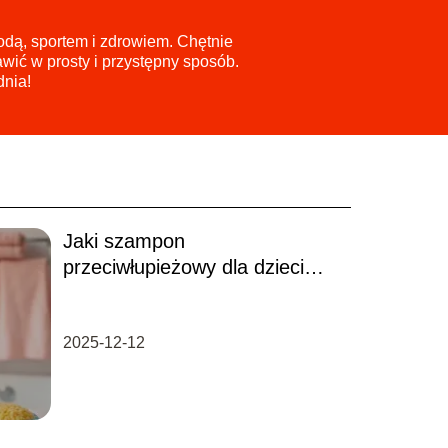
odą, sportem i zdrowiem. Chętnie
wić w prosty i przystępny sposób.
dnia!
Jaki szampon
przeciwłupieżowy dla dzieci
wybrać? Poradnik
2025-12-12