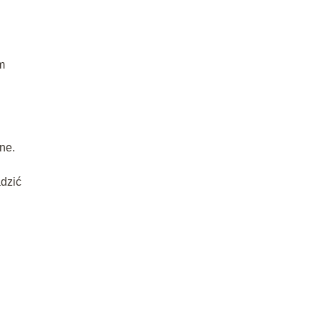
m
ne.
.
adzić