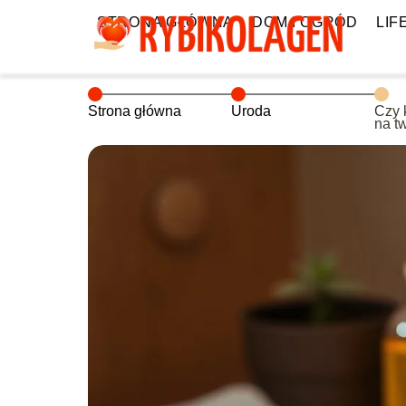
STRONA GŁÓWNA
DOM I OGRÓD
LIF
Strona główna
Uroda
Czy 
na t
wied