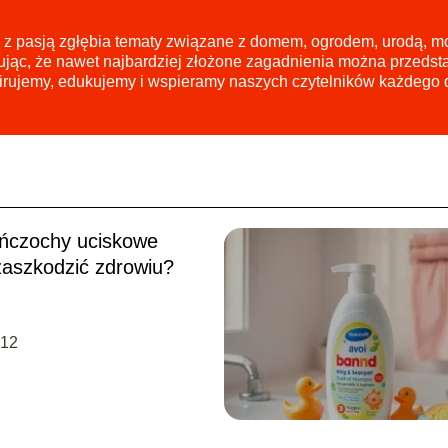
l z pasją zgłębia tematy związane z domem, ogrodem, urodą, m
ując, że nawet najbardziej złożone zagadnienia można przedsta
irujemy, edukujemy i wspieramy naszych czytelników każdego 
ńczochy uciskowe
aszkodzić zdrowiu?
-12