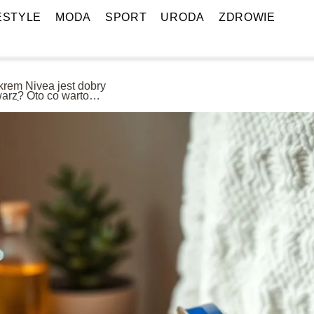
ESTYLE
MODA
SPORT
URODA
ZDROWIE
krem Nivea jest dobry
warz? Oto co warto
zieć