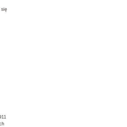
 się
911
ych