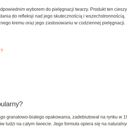
odpowiednim wyborem do pielęgnacji twarzy. Produkt ten cieszy
łania do refleksji nad jego skutecznością i wszechstronnością.
cznego kremu oraz jego zastosowaniu w codziennej pielęgnacji.
y?
pularny?
ego granatowo-białego opakowania, zadebiutował na rynku w 1
ów ludzi na całym świecie. Jego formuła opiera się na naturaln