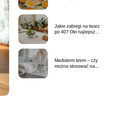
Oto najlepsze porady
Jakie zabiegi na twarz
po 40? Oto najlepsze
propozycje
Mediderm krem – czy
można stosować na
twarz?