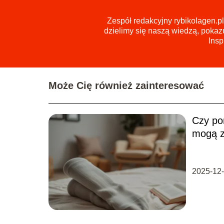
Zespół redakcyjny rybikolagen.p
dzielimy się naszą wiedzą, pokaz
Insp
Może Cię również zainteresować
Czy po
mogą z
2025-12