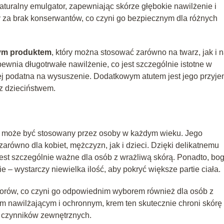
 naturalny emulgator, zapewniając skórze głębokie nawilżenie i
ny za brak konserwantów, co czyni go bezpiecznym dla różnych
ym produktem
, który można stosować zarówno na twarz, jak i 
apewnia długotrwałe nawilżenie, co jest szczególnie istotne w
iej podatna na wysuszenie. Dodatkowym atutem jest jego przyje
 z dzieciństwem.
m może być stosowany przez osoby w każdym wieku. Jego
zarówno dla kobiet, mężczyzn, jak i dzieci. Dzięki delikatnemu
jest szczególnie ważne dla osób z wrażliwą skórą. Ponadto, bo
– wystarczy niewielka ilość, aby pokryć większe partie ciała.
porów, co czyni go odpowiednim wyborem również dla osób z
m nawilżającym i ochronnym, krem ten skutecznie chroni skórę
m czynników zewnętrznych.