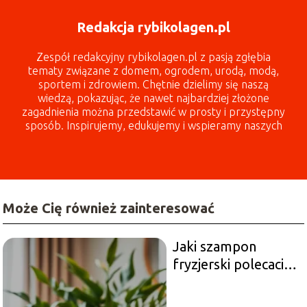
Redakcja rybikolagen.pl
Zespół redakcyjny rybikolagen.pl z pasją zgłębia
tematy związane z domem, ogrodem, urodą, modą,
sportem i zdrowiem. Chętnie dzielimy się naszą
wiedzą, pokazując, że nawet najbardziej złożone
zagadnienia można przedstawić w prosty i przystępny
sposób. Inspirujemy, edukujemy i wspieramy naszych
czytelników każdego dnia!
Może Cię również zainteresować
Jaki szampon
fryzjerski polecacie?
Sprawdź nasze
rekomendacje!