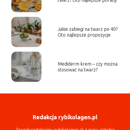
twarz? Oto najlepsze porady
Jakie zabiegi na twarz po 40?
Oto najlepsze propozycje
Mediderm krem – czy można
stosować na twarz?
Redakcja rybikolagen.pl
Zespół redakcyjny rybikolagen.pl z pasją zgłębia