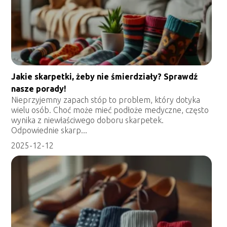
Jakie skarpetki, żeby nie śmierdziały? Sprawdź
nasze porady!
Nieprzyjemny zapach stóp to problem, który dotyka
wielu osób. Choć może mieć podłoże medyczne, często
wynika z niewłaściwego doboru skarpetek.
Odpowiednie skarp...
2025-12-12