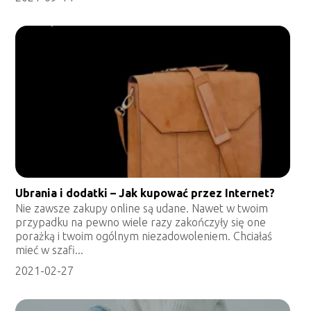
Ubrania i dodatki – Jak kupować przez Internet?
Nie zawsze zakupy online są udane. Nawet w twoim
przypadku na pewno wiele razy zakończyły się one
porażką i twoim ogólnym niezadowoleniem. Chciałaś
mieć w szafi...
2021-02-27