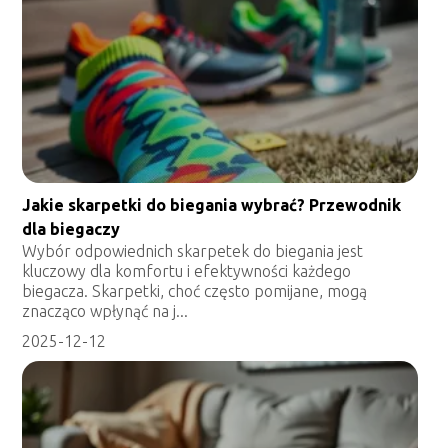
Jakie skarpetki do biegania wybrać? Przewodnik
dla biegaczy
Wybór odpowiednich skarpetek do biegania jest
kluczowy dla komfortu i efektywności każdego
biegacza. Skarpetki, choć często pomijane, mogą
znacząco wpłynąć na j...
2025-12-12