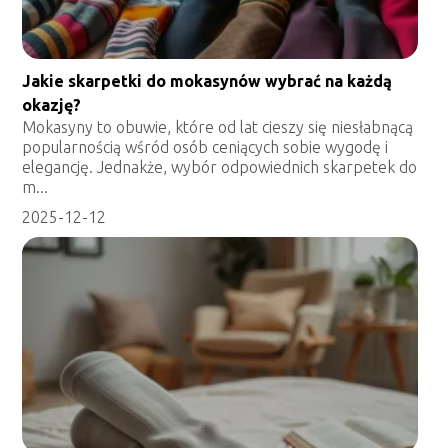
Jakie skarpetki do mokasynów wybrać na każdą
okazję?
Mokasyny to obuwie, które od lat cieszy się niesłabnącą
popularnością wśród osób ceniących sobie wygodę i
elegancję. Jednakże, wybór odpowiednich skarpetek do
m...
2025-12-12