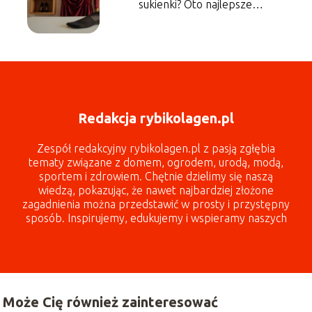
sukienki? Oto najlepsze
propozycje!
Redakcja rybikolagen.pl
Zespół redakcyjny rybikolagen.pl z pasją zgłębia
tematy związane z domem, ogrodem, urodą, modą,
sportem i zdrowiem. Chętnie dzielimy się naszą
wiedzą, pokazując, że nawet najbardziej złożone
zagadnienia można przedstawić w prosty i przystępny
sposób. Inspirujemy, edukujemy i wspieramy naszych
czytelników każdego dnia!
Może Cię również zainteresować