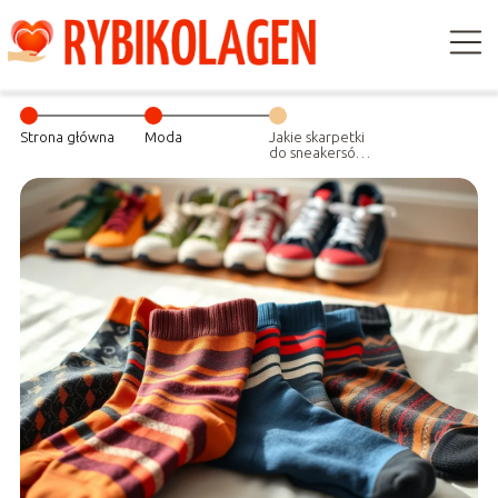
Strona główna
Moda
Jakie skarpetki
do sneakersów
wybrać na każdą
okazję?