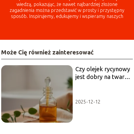
wiedzą, pokazując, że nawet najbardziej złożone
zagadnienia można przedstawić w prosty i przystępny
sposób. Inspirujemy, edukujemy i wspieramy naszych
czytelników każdego dnia!
Może Cię również zainteresować
Czy olejek rycynowy
jest dobry na twarz?
Oto odpowiedzi!
2025-12-12