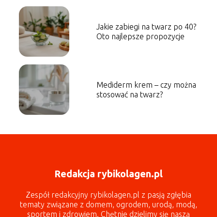
Jakie zabiegi na twarz po 40?
Oto najlepsze propozycje
Mediderm krem – czy można
stosować na twarz?
Redakcja rybikolagen.pl
Zespół redakcyjny rybikolagen.pl z pasją zgłębia
tematy związane z domem, ogrodem, urodą, modą,
sportem i zdrowiem. Chętnie dzielimy się naszą