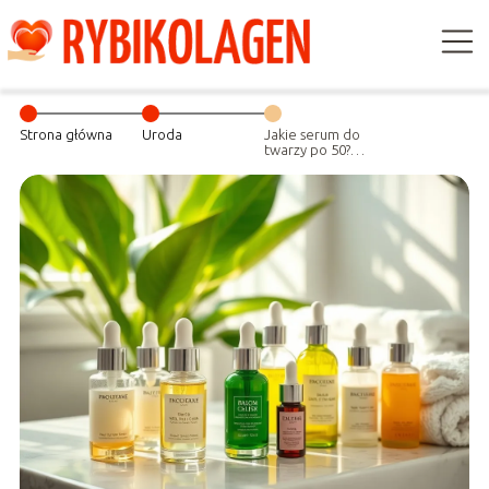
Strona główna
Uroda
Jakie serum do
twarzy po 50?
Wybór
najlepszych
produktów