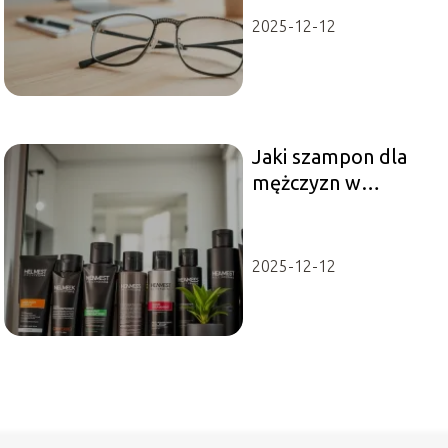
2025-12-12
Jaki szampon dla
mężczyzn w
Rossmannie?
Sprawdź najlepsze
opcje!
2025-12-12