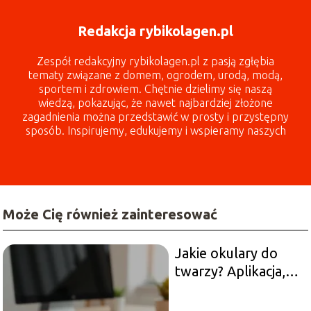
Redakcja rybikolagen.pl
Zespół redakcyjny rybikolagen.pl z pasją zgłębia
tematy związane z domem, ogrodem, urodą, modą,
sportem i zdrowiem. Chętnie dzielimy się naszą
wiedzą, pokazując, że nawet najbardziej złożone
zagadnienia można przedstawić w prosty i przystępny
sposób. Inspirujemy, edukujemy i wspieramy naszych
czytelników każdego dnia!
Może Cię również zainteresować
Jakie okulary do
twarzy? Aplikacja,
która pomoże w
wyborze