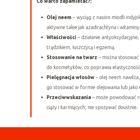
Co warto zapamietać?:
Olej neem
– wyciąg z nasion miodli indyjs
aktywne takie jak azadirachtyna i witaminy 
Właściwości
– działanie antyoksydacyjne,
trądzikiem, łuszczycą i egzemą.
Stosowanie na twarz
– można stosować b
do kosmetyków, co poprawia elastyczność 
Pielęgnacja włosów
– olej neem nawilża
go stosować w formie olejowania lub jak
Przeciwwskazania
– może powodować reak
ciąży i karmiących; nie spożywać doustnie.