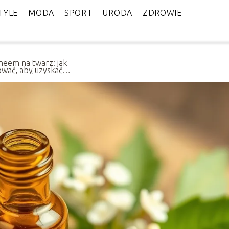
TYLE
MODA
SPORT
URODA
ZDROWIE
 neem na twarz: jak
ować, aby uzyskać
epsze efekty?