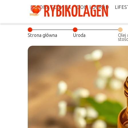
STRONA GŁÓWNA
DOM I OGRÓD
LIFES
Strona główna
Uroda
Olej
stos
najl