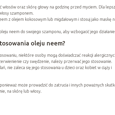
ść włosów oraz skórę głowy na godzinę przed myciem. Dla leps
 włosy szamponem.
neem z olejem kokosowym lub migdałowym i stosuj jako maskę n
 oleju neem do swojego szamponu, aby wzbogacić jego działanie
stosowania oleju neem?
osowaniu, niektóre osoby mogą doświadczać reakcji alergiczny
zerwienienie czy swędzenie, należy przerwać jego stosowanie.
, nie zaleca się jego stosowania u dzieci oraz kobiet w ciąży i
 ponieważ może prowadzić do zatrucia i innych poważnych skut
e, na skórę lub włosy.