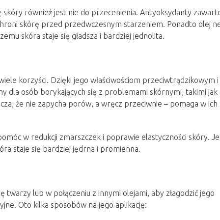
ę skóry również jest nie do przecenienia. Antyoksydanty zawart
 chroni skórę przed przedwczesnym starzeniem. Ponadto olej 
zemu skóra staje się gładsza i bardziej jednolita.
iele korzyści. Dzięki jego właściwościom przeciwtrądzikowym i
ny dla osób borykających się z problemami skórnymi, takimi jak
acza, że nie zapycha porów, a wręcz przeciwnie – pomaga w ich
omóc w redukcji zmarszczek i poprawie elastyczności skóry. J
óra staje się bardziej jędrna i promienna.
twarzy lub w połączeniu z innymi olejami, aby złagodzić jego
jne. Oto kilka sposobów na jego aplikację: