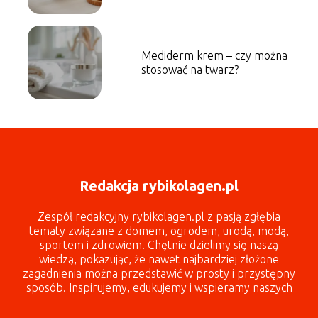
Mediderm krem – czy można
stosować na twarz?
Redakcja rybikolagen.pl
Zespół redakcyjny rybikolagen.pl z pasją zgłębia
tematy związane z domem, ogrodem, urodą, modą,
sportem i zdrowiem. Chętnie dzielimy się naszą
wiedzą, pokazując, że nawet najbardziej złożone
zagadnienia można przedstawić w prosty i przystępny
sposób. Inspirujemy, edukujemy i wspieramy naszych
czytelników każdego dnia!